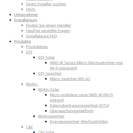
Einen Installer suchen
FAQs
Unternehmer
Installateure
Finden Sie einen Händler
Häufige gestellte Fragen
Installateure FAQ
Produkte
Produktliste
DIY
DIY-Solar
HMS-W Series Mikro-Wechselrichter (mit
Wi-Fi integriert)
DIY-Speicher
Mikro-Speicher MS-A2
Wohn-
Wohn-Solar
Micro-onduleur série HMS-W (Wi-Fi
intégré)
Datenübertragungseinheit (DTU)
Überwachungsplattform
Wohnspeicher
Energiespeicher-Wechselrichter
C&I
C&I Solar