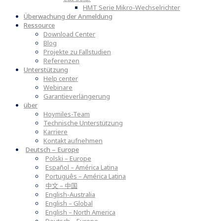
HMT Serie Mikro-Wechselrichter
Überwachung der Anmeldung
Ressource
Download Center
Blog
Projekte zu Fallstudien
Referenzen
Unterstützung
Help center
Webinare
Garantieverlängerung
über
Hoymiles-Team
Technische Unterstützung
Karriere
Kontakt aufnehmen
Deutsch – Europe
Polski – Europe
Español – América Latina
Português – América Latina
中文 – 中国
English-Australia
English – Global
English – North America