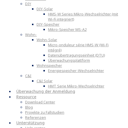
DIY
DIY-Solar
HMS-W Series Mikro-Wechselrichter (mit
Wi-Fi integriert)
DIY-Speicher
Mikro-Speicher MS-A2
Wohn-
Wohn-Solar
Micro-onduleur série HMS-W (Wi-Fi
intégré)
Datenübertragungseinheit (DTU)
Überwachungsplattform
Wohnspeicher
Energiespeicher-Wechselrichter
C&I
C&I Solar
HMT Serie Mikro-Wechselrichter
Überwachung der Anmeldung
Ressource
Download Center
Blog
Projekte zu Fallstudien
Referenzen
Unterstützung