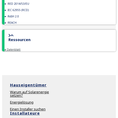
●
RED 2014/53/EU
●
IEC 62955 (RCD)
●
RoSH 2.0
●
REACH
Ressourcen
●
Datenblatt
Hauseigentümer
Warum auf Solarenergie
setzen?
Energielösung
Einen Installer suchen
Installateure