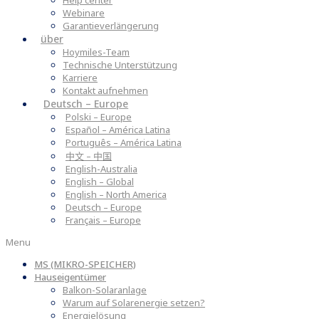
Help center
Webinare
Garantieverlängerung
über
Hoymiles-Team
Technische Unterstützung
Karriere
Kontakt aufnehmen
Deutsch – Europe
Polski – Europe
Español – América Latina
Português – América Latina
中文 – 中国
English-Australia
English – Global
English – North America
Deutsch – Europe
Français – Europe
Menu
MS (MIKRO-SPEICHER)
Hauseigentümer
Balkon-Solaranlage
Warum auf Solarenergie setzen?
Energielösung