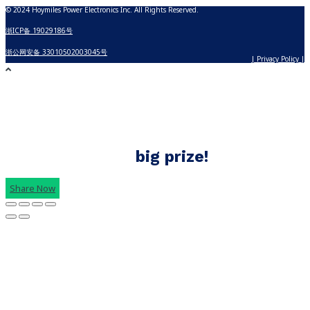
© 2024 Hoymiles Power Electronics Inc. All Rights Reserved.
浙ICP备 19029186号
浙公网安备 33010502003045号
| Privacy Policy |
Build with Hoymiles
Share your Hoymiles solar story and
win
big prize!
Share Now