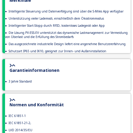
Merkmale
● Intelligente Steuerung und Datenverfolgung sind über die S-Miles App verfügbar
● Unterstützung vieler Lademodi, einschließlich dem Ökostrommodus
● Intelligenter Start-Stopp durch RFID, kostenloses Ladegerät oder App
● Die Lösung PV-ESS-EV unterstützt das dynamische Lastmanagement zur Vermeidung
von Überlast und die Erfüllung des Strombedarfs
● Das ausgezeichnete industrielle Design liefert eine angenehme Benutzererfahrung
● Schutzart IP65 und IK10, geeignet zur Innen- und Außeninstallation
Garantieinformationen
●
3 Jahre Standard
Normen und Konformität
●
IEC 61851-1
●
IEC 61851-21-2,
●
LVD 2014/35/EU